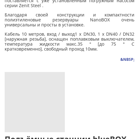
поставляется с уже установленным погружным насосом
серии Zenit Steel .
Благодаря своей конструкции и компактности
полиэтиленовые резервуары NanoBOX очень
универсальны и просты в установке.
Кабель 10 метров, вход / выход1 x DN30, 1 x DN40 / DN32
[наружная резьба], оснащен поплавковым выключателем,
температура жидкости макс.35 ° [до 75 ° C
кратковременно], свободный проход 10мм.
&NBSP;