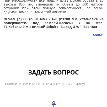
При необходимости все модули BASE можно обрезать до
высоты 850 мм, уменьшив их объем до 300 литров,
сохранив при этом полную совместимость со всеми
другими компонентами этой линейки.
Объем [л]300 (h850 мм) - 420 (h1200 мм),Установка на
поверхности/ под землей,Насосы1 х DR steel
37,Кабель10 м с вилкой Schuko, Выход G ¼ ", Вес 18кг.
&NBSP;
ЗАДАТЬ ВОПРОС
Напишите нам и мы ответим в течении 20 минут.