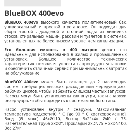
BlueBOX 400evo
BlueBOX 400evo
высокого качества полиэтиленовый бак,
универсальный и простой в установке. Он подходит для
сбора чистой , дождевой и сточной воды из ливневых
стоков, стиральных машин, раковин и туалетов в системах,
установленных на более низком уровне, чем канализация.
Его большая емкость в 400 литров
делает его
идеальным для использования в жилых и промышленных
установках. Большое количество технических
характеристик позволяет упростить процедуры установки
и обеспечить отличный сервис при минимальных затратах
на обслуживание.
blueBOX 400evo
может быть оснащен до 2 насосов.для
систем, требующих высоких расходов или чередующихся
рабочих циклов, чтобы избежать слишком частых запусков.
Насосы могут быть установлены как внутри, так и снаружи
резервуара, чтобы подходить к системам любого типа.
Насос установлен внутри / снаружи, Максимальная
температура жидкости40 ° C [до 90 ° C кратковременно],
Вход [Ø макс] 46xØ110, Выход 3x2"+4x Ø40 / 75,
Нагнетательная труба 2xØ2", Прокладки 2xDN75 + 2xDN100,
Вес 27кг