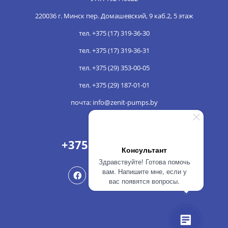
220036 г. Минск пер. Домашевский, 9 каб.2, 5 этаж
тел. +375 (17) 319-36-30
тел. +375 (17) 319-36-31
тел. +375 (29) 353-00-05
тел. +375 (29) 187-01-01
почта: info@zenit-pumps.by
НАШ НОМЕР
+375 (29) 187 01 01
Консультант
Здравствуйте! Готова помочь
вам. Напишите мне, если у
вас появятся вопросы.